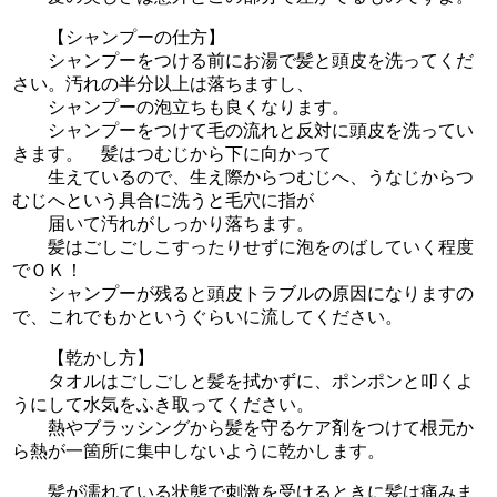
【シャンプーの仕方】
シャンプーをつける前にお湯で髪と頭皮を洗ってくだ
さい。汚れの半分以上は落ちますし、
シャンプーの泡立ちも良くなります。
シャンプーをつけて毛の流れと反対に頭皮を洗ってい
きます。 髪はつむじから下に向かって
生えているので、生え際からつむじへ、うなじからつ
むじへという具合に洗うと毛穴に指が
届いて汚れがしっかり落ちます。
髪はごしごしこすったりせずに泡をのばしていく程度
でＯＫ！
シャンプーが残ると頭皮トラブルの原因になりますの
で、これでもかというぐらいに流してください。
【乾かし方】
タオルはごしごしと髪を拭かずに、ポンポンと叩くよ
うにして水気をふき取ってください。
熱やブラッシングから髪を守るケア剤をつけて根元か
ら熱が一箇所に集中しないように乾かします。
髪が濡れている状態で刺激を受けるときに髪は痛みま