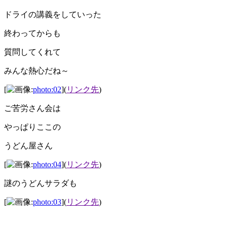
ドライの講義をしていった
終わってからも
質問してくれて
みんな熱心だね～
[
photo:02
](
リンク先
)
ご苦労さん会は
やっぱりここの
うどん屋さん
[
photo:04
](
リンク先
)
謎のうどんサラダも
[
photo:03
](
リンク先
)